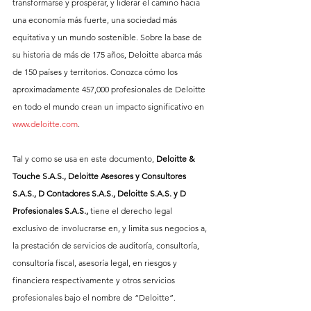
transformarse y prosperar, y liderar el camino hacia 
una economía más fuerte, una sociedad más 
equitativa y un mundo sostenible. Sobre la base de 
su historia de más de 175 años, Deloitte abarca más 
de 150 países y territorios. Conozca cómo los 
aproximadamente 457,000 profesionales de Deloitte 
en todo el mundo crean un impacto significativo en 
www.deloitte.com
.
Tal y como se usa en este documento, 
Deloitte & 
Touche S.A.S., Deloitte Asesores y Consultores 
S.A.S., D Contadores S.A.S., Deloitte S.A.S. y D 
Profesionales S.A.S.,
 tiene el derecho legal 
exclusivo de involucrarse en, y limita sus negocios a, 
la prestación de servicios de auditoría, consultoría, 
consultoría fiscal, asesoría legal, en riesgos y 
financiera respectivamente
y otros servicios 
profesionales bajo el nombre de “Deloitte”. 