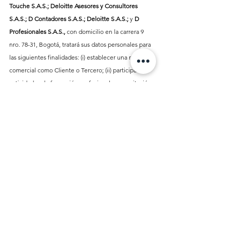
Touche S.A.S.; Deloitte Asesores y Consultores 
S.A.S.; D Contadores S.A.S.; Deloitte S.A.S.;
 y 
D 
Profesionales S.A.S., 
con domicilio en la carrera 9 
nro. 78-31, Bogotá, tratará sus datos personales para 
las siguientes finalidades: (i) establecer una relación 
comercial como Cliente o Tercero; (ii) participar en 
actividades de formación profesional o capacitación; 
(iii) participar en actividades de responsabilidad 
social; (iv) participar en eventos, capacitaciones, 
seminarios, cursos, entre otros; (v) elaborar material 
comercial e informativo; (vi) evaluar la calidad de 
nuestros servicios; (vii) remitir correos electrónicos 
solicitando información; (viii) contactarlo u organizar 
eventos con propósitos mercadotécnicos, 
publicitarios o de prospección comercial.
Si usted no está de acuerdo en seguir recibiendo 
estas comunicaciones, por favor envíe un correo 
electrónico a 