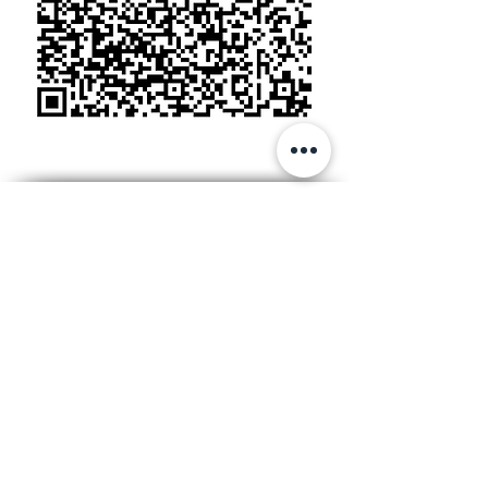
LEGAL:
Personal Data Treatment Policy
OFFICE:
Calle 99 # 7A - 77 Of. 605
Advance Building
Bogota Colombia
Cell:
+57 316 2809412
Email:
ceainfo@ceacolombia.com
Phone:
+571 610 6500