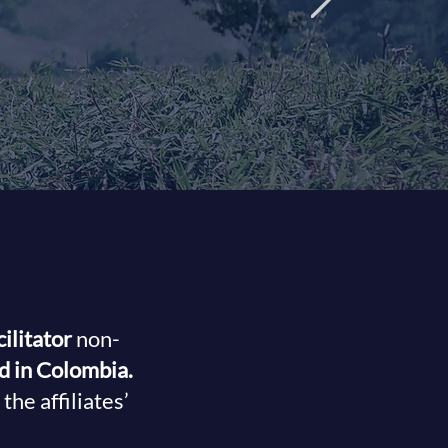
 against
ilitator
non-
ed in Colombia.
the affiliates’