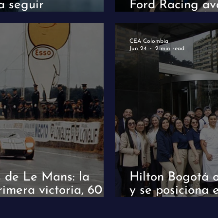
a seguir
Ford Racing av
en 2026
su regreso a l
CEA Colombia
Jun 24
2 min read
s de Le Mans: la
Hilton Bogotá 
rimera victoria, 60
y se posiciona 
de la cadena a 