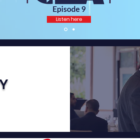
Episode 9
Listen here
Y