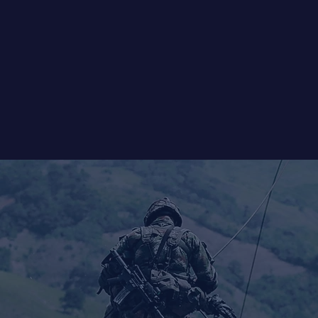
y
Members
Emerald Sponsors
S
ear later: impacts 