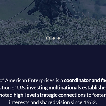
fication of the fight
drugs in Colombia
WHAT IS CEA?
of American Enterprises is a
coordinator and fac
ation of
U.S. investing multinationals establish
moted
high-level strategic connections
to foster 
interests and shared vision since 1962.