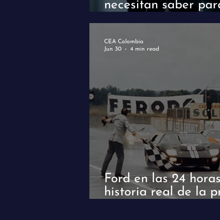
necesitan saber par
demostrando valor 
CEA Colombia
Jun 30
4 min read
Ford en las 24 hora
historia real de la p
años después