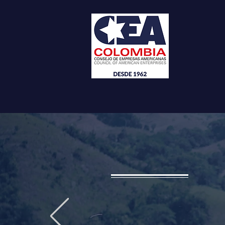
Home
Our Compan
August
One y