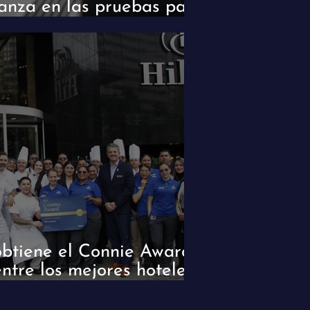
anza en las pruebas para
os Hiperautos en Le Mans
obtiene el Connie Award
entre los mejores hoteles
nivel global