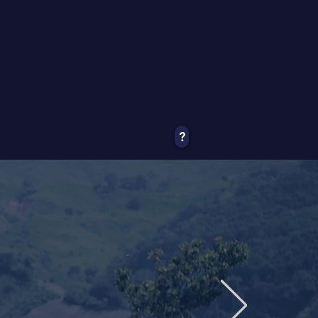
?
ervices
SING UP
of the