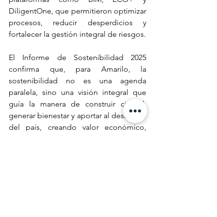
DiligentOne, que permitieron optimizar 
procesos, reducir desperdicios y 
fortalecer la gestión integral de riesgos.
El Informe de Sostenibilidad 2025 
confirma que, para Amarilo, la 
sostenibilidad no es una agenda 
paralela, sino una visión integral que 
guía la manera de construir ciudad, 
generar bienestar y aportar al desarrollo 
del país, creando valor económico, 
impacto social y protección ambiental 
de manera simultánea. Con una 
apuesta clara por la descarbonización, 
la innovación y el desarrollo territorial 
sostenible, la compañía continúa 
construyendo mucho más que 
viviendas: construye oportunidades, 