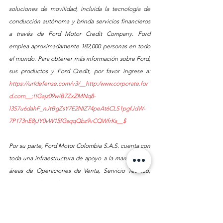
soluciones de movilidad, incluida la tecnología de 
conducción autónoma y brinda servicios financieros 
a través de Ford Motor Credit Company. Ford 
emplea aproximadamente 182,000 personas en todo 
el mundo. Para obtener más información sobre Ford, 
sus productos y Ford Credit, por favor ingrese a: 
https://urldefense.com/v3/__http:/www.corporate.for
d.com__;!!Gajz09w!B7ZxZMNq8-
l3S7u6dahF_nJtBgZsY7E2NIZ74peAt6CLS1pgfJdW-
7P173nE8jJY0vW15fGsqqQbz9vCQWfrKs__$
Por su parte, Ford Motor Colombia S.A.S. cuenta con 
toda una infraestructura de apoyo a la marca, en las 
áreas de Operaciones de Venta, Servicio Técnico, 
Ingeniería de Producto, Repuestos, Comunicaciones, 
Mercadeo, Publicidad, Entrenamiento, 
Telecomunicaciones y Asesoría General en el área 
automotriz. Además, ofrece a todos los propietarios 