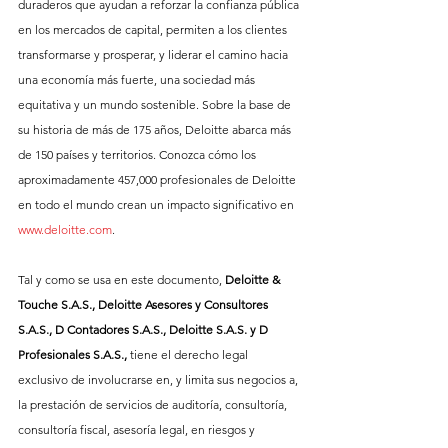
duraderos que ayudan a reforzar la confianza pública 
en los mercados de capital, permiten a los clientes 
transformarse y prosperar, y liderar el camino hacia 
una economía más fuerte, una sociedad más 
equitativa y un mundo sostenible. Sobre la base de 
su historia de más de 175 años, Deloitte abarca más 
de 150 países y territorios. Conozca cómo los 
aproximadamente 457,000 profesionales de Deloitte 
en todo el mundo crean un impacto significativo en 
www.deloitte.com
.
Tal y como se usa en este documento, 
Deloitte & 
Touche S.A.S., Deloitte Asesores y Consultores 
S.A.S., D Contadores S.A.S., Deloitte S.A.S. y D 
Profesionales S.A.S.,
 tiene el derecho legal 
exclusivo de involucrarse en, y limita sus negocios a, 
la prestación de servicios de auditoría, consultoría, 
consultoría fiscal, asesoría legal, en riesgos y 