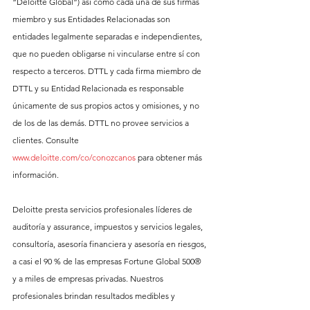
“Deloitte Global”) así como cada una de sus firmas 
miembro y sus Entidades Relacionadas son 
entidades legalmente separadas e independientes, 
que no pueden obligarse ni vincularse entre sí con 
respecto a terceros. DTTL y cada firma miembro de 
DTTL y su Entidad Relacionada es responsable 
únicamente de sus propios actos y omisiones, y no 
de los de las demás. DTTL no provee servicios a 
clientes. Consulte 
www.deloitte.com/co/conozcanos
 para obtener más 
información.
Deloitte presta servicios profesionales líderes de 
auditoría y assurance, impuestos y servicios legales, 
consultoría, asesoría financiera y asesoría en riesgos, 
a casi el 90 % de las empresas Fortune Global 500® 
y a miles de empresas privadas. Nuestros 
profesionales brindan resultados medibles y 