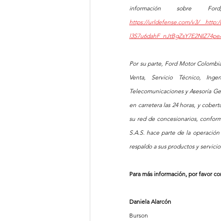
https://urldefense.com/v3/__http
l3S7u6dahF_nJtBgZsY7E2NIZ74p
Por su parte, Ford Motor Colombia
Venta, Servicio Técnico, Inge
Telecomunicaciones y Asesoría Gene
en carretera las 24 horas, y cober
su red de concesionarios, conform
S.A.S. hace parte de la operació
respaldo a sus productos y servicios
Para más información, por favor con
Daniela Alarcón
Burson  