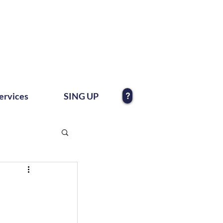
?
ervices
SING UP