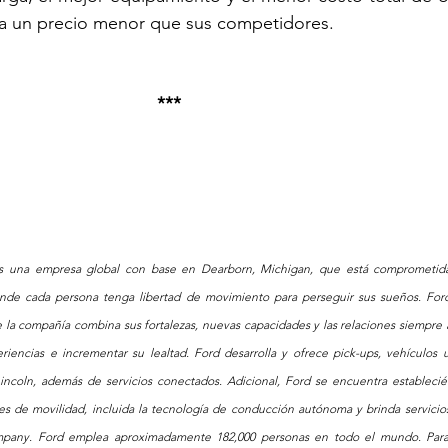
 a un precio menor que sus competidores.
***
 una empresa global con base en Dearborn, Michigan, que está comprometida
nde cada persona tenga libertad de movimiento para perseguir sus sueños. Ford
 la compañía combina sus fortalezas, nuevas capacidades y las relaciones siempre a
iencias e incrementar su lealtad. Ford desarrolla y ofrece pick-ups, vehículos uti
Lincoln, además de servicios conectados. Adicional, Ford se encuentra estableci
es de movilidad, incluida la tecnología de conducción autónoma y brinda servicios 
mpany. Ford emplea aproximadamente 182,000 personas en todo el mundo. Para