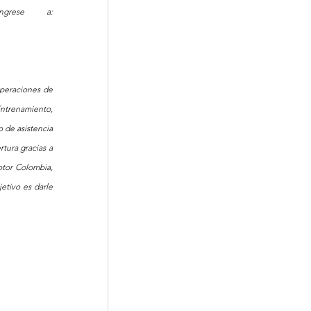
información sobre Ford, sus productos y Ford Credit, por favor ingrese a: 
peraciones de 
trenamiento, 
 de asistencia 
tura gracias a 
tor Colombia, 
tivo es darle 