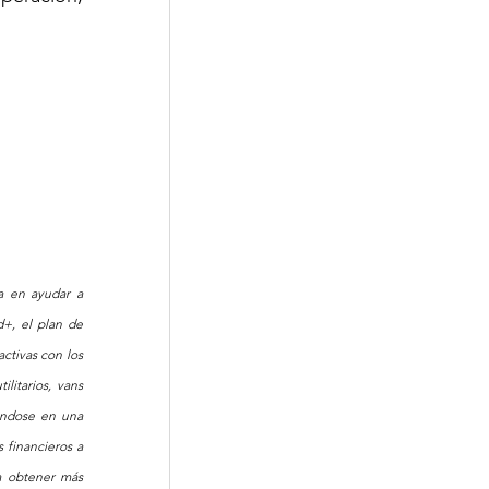
 en ayudar a 
+, el plan de 
ctivas con los 
litarios, vans 
éndose en una 
financieros a 
 obtener más 