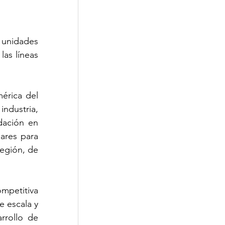
 unidades 
s líneas 
rica del 
ndustria, 
ación en 
ares para 
egión, de 
petitiva 
 escala y 
rrollo de 