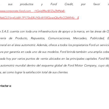
:/www.corporate.ford.com__;!!Gajz09w!B7ZxZMNq8-
eAt6CLS1pgfJdW-7P173nE8jJY0vW15fGsqqQbz9vCQWfrKs__$
 S.A.S. cuenta con toda una infraestructura de apoyo a la marca, en las áreas de O
niería de Producto, Repuestos, Comunicaciones, Mercadeo, Publicidad, En
ral en el área automotriz. Además, ofrece a todos los propietarios Ford un servicio
tura por garantía en cada uno de sus modelos. Ford brinda también una amplia cober
ada hoy por varios puntos de venta ubicados en las principales capitales. Ford Mo
n automotriz mundial dentro del esquema global de Ford Motor Company, cuyo obje
, así como lograr la satisfacción total de sus clientes.
tactar a: