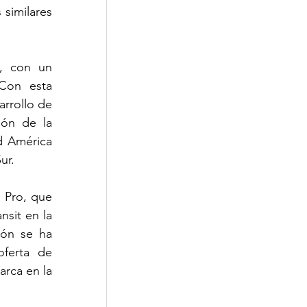
similares 
, con un 
Con esta 
rrollo de 
ón de la 
 América 
ur.
Pro, que 
sit en la 
ón se ha 
ferta de 
rca en la 