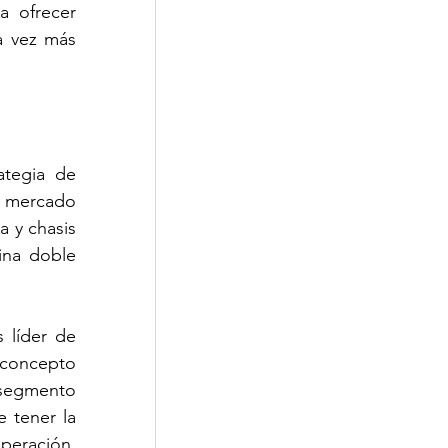
a ofrecer 
 vez más 
tegia de 
l mercado 
 y chasis 
na doble 
líder de 
concepto 
segmento 
 tener la 
peración, 