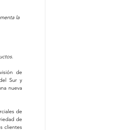
menta la 
 
ductos
.
isión de 
el Sur y 
na nueva 
ciales de 
riedad de 
 clientes 