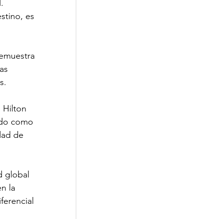
. 
stino, es 
demuestra 
as 
s. 
 Hilton 
ido como 
dad de 
 global 
n la 
ferencial 