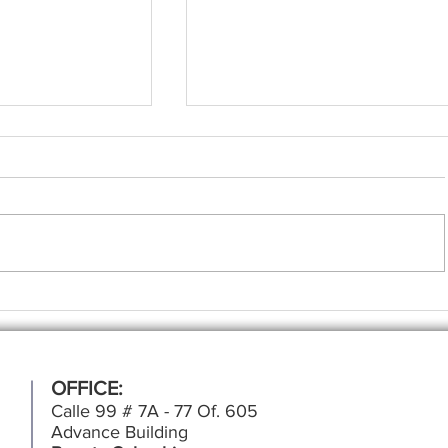
nología
Ford Racing avanza en l
OFFICE:
uir
para su regreso a los Hi
Calle 99 # 7A - 77 Of. 605
26
Mans
Advance Building