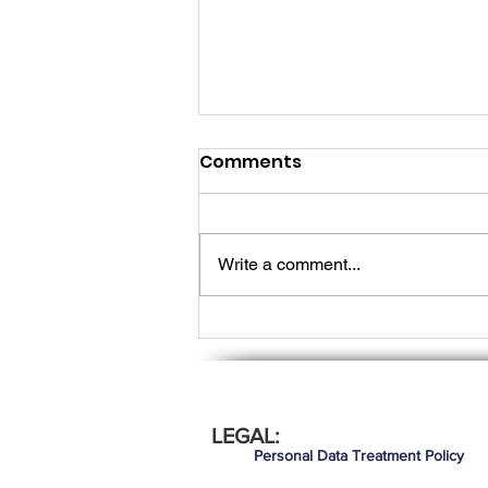
Comments
Write a comment...
Lo que los líderes de tec
LEGAL:
necesitan saber para seg
Personal Data Treatment Policy
demostrando valor en 20