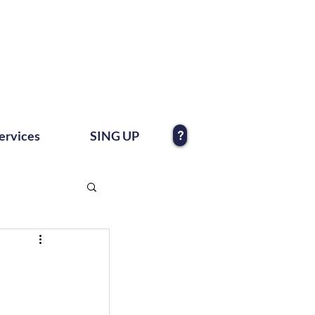
?
ervices
SING UP
e