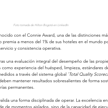
Foto tomada de Hilton Bogotá en LinkedIn
nocido con el Connie Award, una de las distinciones más
o premia a menos del 1% de sus hoteles en el mundo po
ervicio y consistencia operativa. 
tras una evaluación integral del desempeño de las propi
s como experiencia del huésped, limpieza, estándares de
medidos a través del sistema global ´
Total Quality Scorec
s deben mantener resultados sobresalientes de forma sos
rías permanentes. 
lida una forma disciplinada de operar. La excelencia en
e de momentos aislados, sino de la capacidad de ejecu