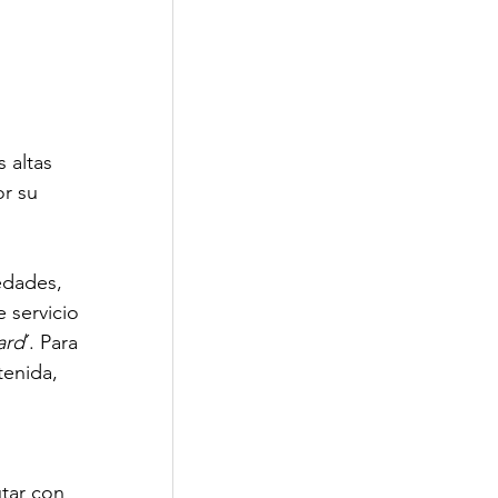
 altas 
r su 
edades, 
 servicio 
ard
´. Para 
tenida, 
 
tar con 