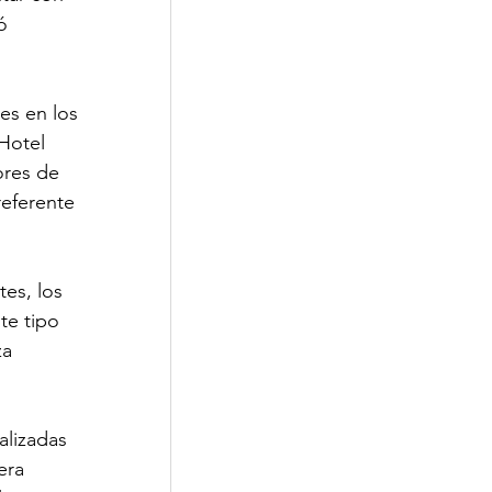
ó 
es en los 
Hotel 
ores de 
referente 
es, los 
te tipo 
za 
alizadas 
era 