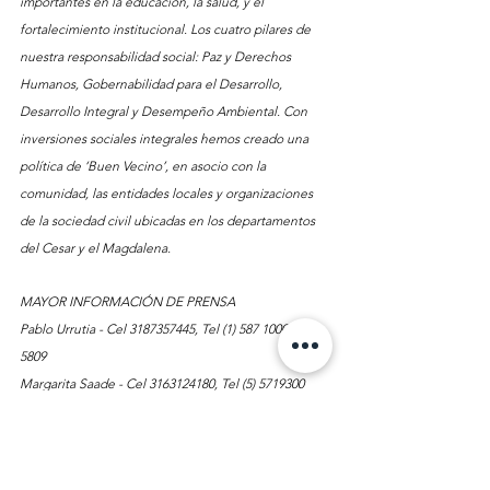
importantes en la educación, la salud, y el 
fortalecimiento institucional. Los cuatro pilares de 
nuestra responsabilidad social: Paz y Derechos 
Humanos, Gobernabilidad para el Desarrollo, 
Desarrollo Integral y Desempeño Ambiental. Con 
inversiones sociales integrales hemos creado una 
política de ‘Buen Vecino’, en asocio con la 
comunidad, las entidades locales y organizaciones 
de la sociedad civil ubicadas en los departamentos 
del Cesar y el Magdalena. 
MAYOR INFORMACIÓN DE PRENSA 
Pablo Urrutia - Cel 3187357445, Tel (1) 587 1000 Ext. 
5809 
Margarita Saade - Cel 3163124180, Tel (5) 5719300 
Ext. 8581 
Wilma Calderón - Cel 3102876085, Tel (1) 6115014 