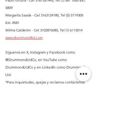
Pablo Urrutia - Cel 3187357445, Tel (1) 587 1000 Ext. 
5809
Margarita Saade - Cel 3163124180, Tel (5) 5719300 
Ext. 8581
Wilma Calderón - Cel 3102876085, Tel (1) 6115014
www.drummondltd.com
Síguenos en X, Instagram y Facebook como 
@DrummondLtdCo, en YouTube como 
DrummondLtdCo y en LinkedIn como Drummond 
Ltd.
*Para inquietudes, quejas y reclamos contáctenos 
en: 
https://drummond.boreal-
is.com/portal/drummond